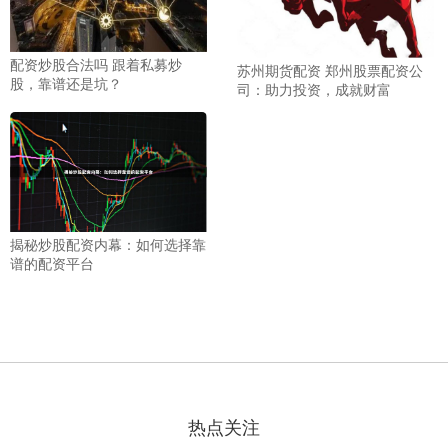
配资炒股合法吗 跟着私募炒
苏州期货配资 郑州股票配资公
股，靠谱还是坑？
司：助力投资，成就财富
揭秘炒股配资内幕：如何选择靠
谱的配资平台
热点关注