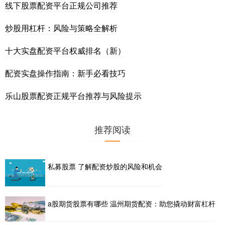
线下股票配资平台正规公司推荐
炒股用杠杆：风险与策略全解析
十大实盘配资平台权威排名（新）
配资实盘操作指南：新手必看技巧
乐山股票配资正规平台推荐与风险提示
推荐阅读
私募股票 了解配资炒股的风险和机会
a股期货股票有哪些 温州期货配资：助您撬动财富杠杆