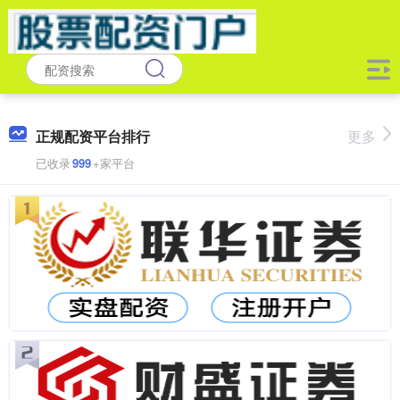
正规配资平台排行
更多
已收录
999
+家平台