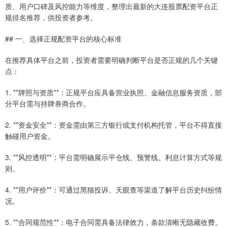
质、用户口碑及风控能力等维度，整理出最新的大连股票配资平台正
规排名推荐，供投资者参考。
## 一、选择正规配资平台的核心标准
在推荐具体平台之前，投资者需要明确判断平台是否正规的几个关键
点：
1. **牌照与资质**：正规平台应具备营业执照、金融信息服务资质，部
分平台需与持牌券商合作。
2. **资金安全**：资金需由第三方银行或支付机构托管，平台不得直接
触碰用户资金。
3. **风控透明**：平台需明确展示平仓线、预警线、利息计算方式等规
则。
4. **用户评价**：可通过黑猫投诉、天眼查等渠道了解平台历史纠纷情
况。
5. **合同规范性**：电子合同需具备法律效力，条款清晰无隐藏收费。