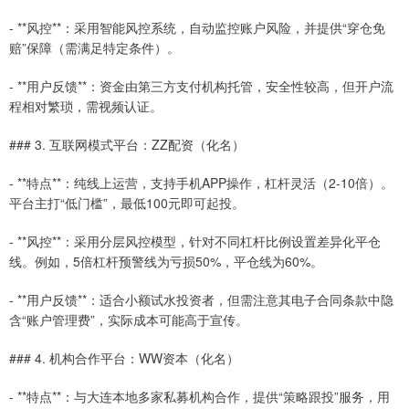
- **风控**：采用智能风控系统，自动监控账户风险，并提供“穿仓免
赔”保障（需满足特定条件）。
- **用户反馈**：资金由第三方支付机构托管，安全性较高，但开户流
程相对繁琐，需视频认证。
### 3. 互联网模式平台：ZZ配资（化名）
- **特点**：纯线上运营，支持手机APP操作，杠杆灵活（2-10倍）。
平台主打“低门槛”，最低100元即可起投。
- **风控**：采用分层风控模型，针对不同杠杆比例设置差异化平仓
线。例如，5倍杠杆预警线为亏损50%，平仓线为60%。
- **用户反馈**：适合小额试水投资者，但需注意其电子合同条款中隐
含“账户管理费”，实际成本可能高于宣传。
### 4. 机构合作平台：WW资本（化名）
- **特点**：与大连本地多家私募机构合作，提供“策略跟投”服务，用