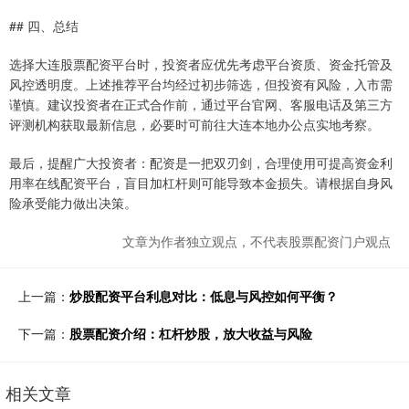
## 四、总结
选择大连股票配资平台时，投资者应优先考虑平台资质、资金托管及
风控透明度。上述推荐平台均经过初步筛选，但投资有风险，入市需
谨慎。建议投资者在正式合作前，通过平台官网、客服电话及第三方
评测机构获取最新信息，必要时可前往大连本地办公点实地考察。
最后，提醒广大投资者：配资是一把双刃剑，合理使用可提高资金利
用率在线配资平台，盲目加杠杆则可能导致本金损失。请根据自身风
险承受能力做出决策。
文章为作者独立观点，不代表股票配资门户观点
上一篇：
炒股配资平台利息对比：低息与风控如何平衡？
下一篇：
股票配资介绍：杠杆炒股，放大收益与风险
相关文章