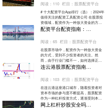
阅读：
110
栏目：
股票配资平台
# 十大配资平台App排行（选）：2024年
值得关注的配资工具配资公司 在股票投
资领域，配资作为一种放大资金的方
式，近年来受到不少投资者的关注。随
配资平台配资指南：正规平台甄别与操作技巧
着移动互联网的....
阅读：
65
栏目：
股票配资平台
在股票市场中，配资作为一种放大资金
的方式，受到不少投资者的关注。然
而，由于行业门槛不一，如何选择正规
配资平台、掌握操作技巧，成为投资者
连云港股票配资指南：本地策略与合规要点
需要重点了解的内容。本文将....
阅读：
103
栏目：
股票配资平台
在连云港这座港口城市，随着投资者对
资本市场的参与度不断提高，股票配资
作为一种杠杆投资方式，逐渐受到本地
投资者的关注。然而，配资交易涉及较
网上杠杆炒股安全吗？风险与开户指南