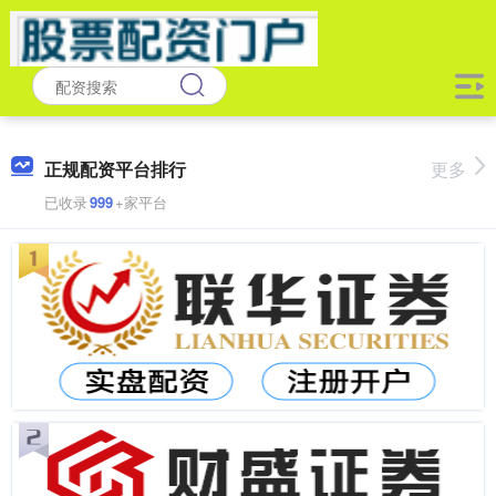
正规配资平台排行
更多
已收录
999
+家平台