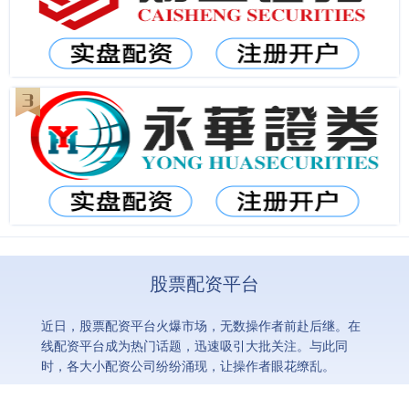
股票配资平台
近日，股票配资平台火爆市场，无数操作者前赴后继。在
线配资平台成为热门话题，迅速吸引大批关注。与此同
时，各大小配资公司纷纷涌现，让操作者眼花缭乱。