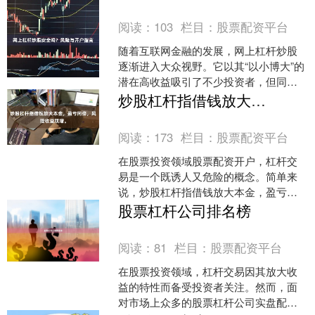
高风险，且合规性问题不容....
阅读：
103
栏目：
股票配资平台
随着互联网金融的发展，网上杠杆炒股
逐渐进入大众视野。它以其“以小博大”的
潜在高收益吸引了不少投资者，但同时
也伴随着极高的风险。本文将深入探讨
炒股杠杆指借钱放大本金，盈亏同倍，风险收益双增。
网上杠杆炒股的安全性....
阅读：
173
栏目：
股票配资平台
在股票投资领域股票配资开户，杠杆交
易是一个既诱人又危险的概念。简单来
说，炒股杠杆指借钱放大本金，盈亏同
倍，风险收益双增。这意味着投资者通
股票杠杆公司排名榜
过借入资金，可以操作比自....
阅读：
81
栏目：
股票配资平台
在股票投资领域，杠杆交易因其放大收
益的特性而备受投资者关注。然而，面
对市场上众多的股票杠杆公司实盘配资