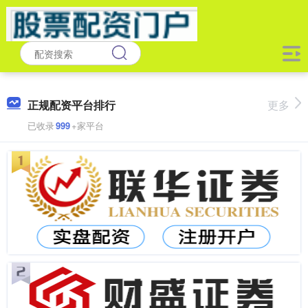
正规配资平台排行
更多
已收录
999
+家平台