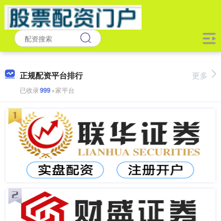
正规配资平台排行
更多
已收录
999
+家平台