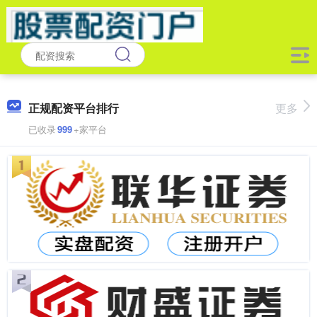
正规配资平台排行
更多
已收录
999
+家平台