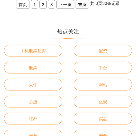
共
3
页
30
条记录
首页
1
2
3
下一页
末页
热点关注
手机股票配资
配资
股票
平台
大牛
网站
炒股
正规
杠杆
实盘
推荐
安全