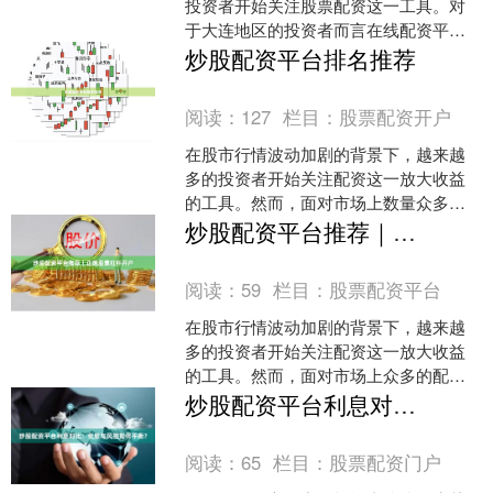
投资者开始关注股票配资这一工具。对
于大连地区的投资者而言在线配资平
台，选择一家正规、安全、透明的配资
炒股配资平台排名推荐
平台至关重要。本文基于行业....
阅读：
127
栏目：
股票配资开户
在股市行情波动加剧的背景下，越来越
多的投资者开始关注配资这一放大收益
的工具。然而，面对市场上数量众多的
配资平台，如何选择一家安全、合规、
炒股配资平台推荐｜正规股票杠杆开户
服务优质的平台成为关键。....
阅读：
59
栏目：
股票配资平台
在股市行情波动加剧的背景下，越来越
多的投资者开始关注配资这一放大收益
的工具。然而，面对市场上众多的配资
平台，如何选择正规、安全的平台成为
炒股配资平台利息对比：低息与风控如何平衡？
关键。本文将为您梳理正规....
阅读：
65
栏目：
股票配资门户