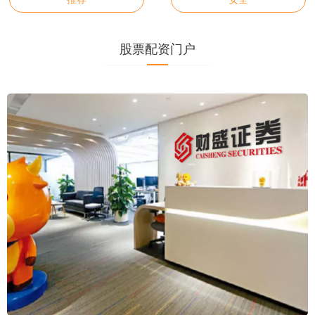
股票配资门户