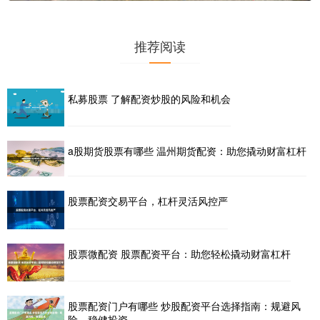
推荐阅读
私募股票 了解配资炒股的风险和机会
a股期货股票有哪些 温州期货配资：助您撬动财富杠杆
股票配资交易平台，杠杆灵活风控严
股票微配资 股票配资平台：助您轻松撬动财富杠杆
股票配资门户有哪些 炒股配资平台选择指南：规避风
险，稳健投资