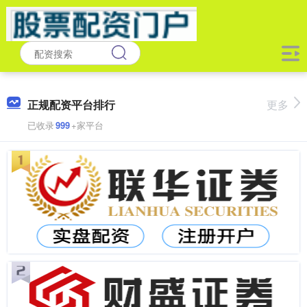
正规配资平台排行
更多
已收录
999
+家平台