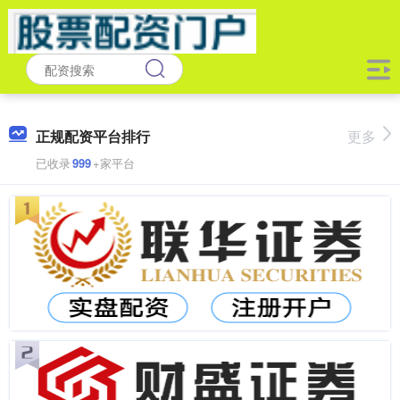
正规配资平台排行
更多
已收录
999
+家平台