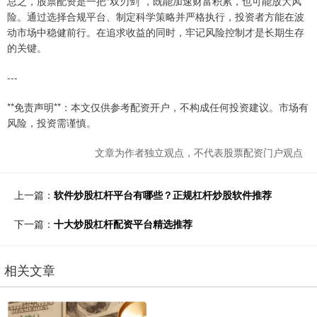
总之，股票配资是一把“双刃剑”，既能加速财富积累，也可能放大风
险。通过选择合规平台、制定科学策略并严格执行，投资者方能在波
动市场中稳健前行。在追求收益的同时，牢记风险控制才是长期生存
的关键。
---
**免责声明**：本文仅供参考配资开户，不构成任何投资建议。市场有
风险，投资需谨慎。
文章为作者独立观点，不代表股票配资门户观点
上一篇：
软件炒股杠杆平台有哪些？正规杠杆炒股软件推荐
下一篇：
十大炒股杠杆配资平台精选推荐
相关文章