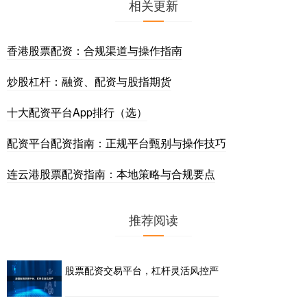
相关更新
香港股票配资：合规渠道与操作指南
炒股杠杆：融资、配资与股指期货
十大配资平台App排行（选）
配资平台配资指南：正规平台甄别与操作技巧
连云港股票配资指南：本地策略与合规要点
推荐阅读
股票配资交易平台，杠杆灵活风控严