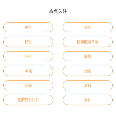
热点关注
平台
推荐
配资
股票配资平台
公司
股票
本地
指南
合规
炒股
股票配资门户
软件