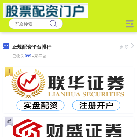
正规配资平台排行
更多
已收录
999
+家平台