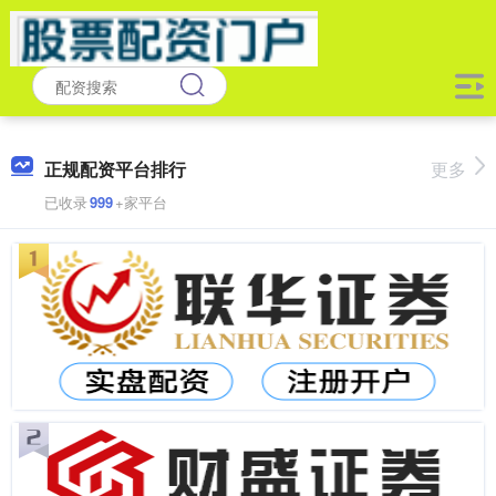
正规配资平台排行
更多
已收录
999
+家平台