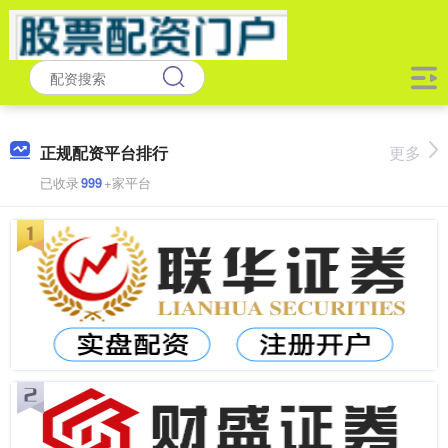
正规配资平台排行
更多
已收录
999
+家平台