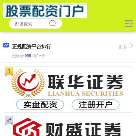
正规配资平台排行
更多
已收录
999
+家平台