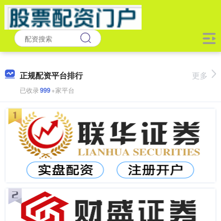
正规配资平台排行
更多
已收录
999
+家平台