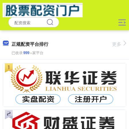
正规配资平台排行
更多
已收录
999
+家平台