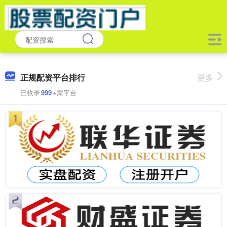
正规配资平台排行
更多
已收录
999
+家平台