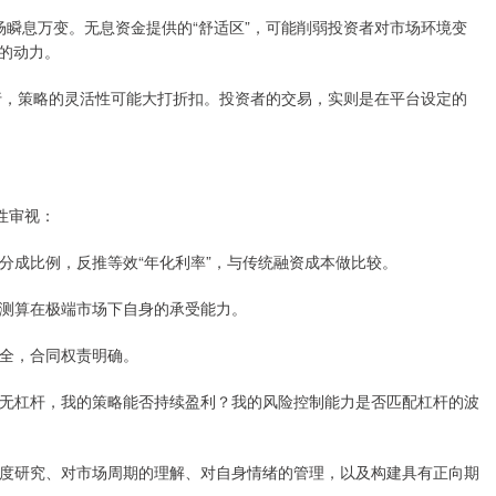
但市场瞬息万变。无息资金提供的“舒适区”，可能削弱投资者对市场环境变
的动力。
注”执行，策略的灵活性可能大打折扣。投资者的交易，实则是在平台设定的
性审视：
盈利分成比例，反推等效“年化利率”，与传统融资成本做比较。
等，测算在极端市场下自身的承受能力。
安全，合同权责明确。
己：若无杠杆，我的策略能否持续盈利？我的风险控制能力是否匹配杠杆的波
产的深度研究、对市场周期的理解、对自身情绪的管理，以及构建具有正向期