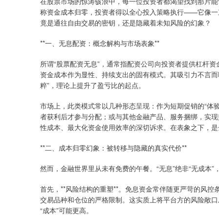
在股票市场的惊涛骇浪中，每一位投资者都渴望找到那片能
称资金成本归零，投资者得以全心投入策略执行——它像一
竟是通往自由交易的密钥，还是隐藏着未知风险的幻象？
**一、无息配资：概念解构与市场表象**
所谓“股票配资无息”，通常指配资公司向投资者提供杠杆
资金成本作为显性、持续支出的固有模式。其吸引力不言而
粹”，理论上提升了盈亏比的起点。
市场上，此类模式常以几种形态呈现：作为短期促销的“体
者获利后才参与分配；或与其他金融产品、服务捆绑，实现
性成本、最大化资金使用效率的深切诉求。在表象之下，是金
**二、成本归零幻象：被转移与隐藏的真实代价**
然而，金融世界里从未有免费的午餐。“无息”绝非“无成本
首先，**风险结构的重塑**。免息资金常伴随更严苛的风
交易品种和仓位的严格限制。这实质上将平台方的风险敞口
“成本”可能更高。