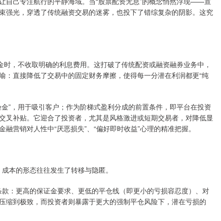
让自己专注航行的平静海域。当“股票配资无息”的概念悄然浮现——宣
束强光，穿透了传统融资交易的迷雾，也投下了错综复杂的阴影。这究
资金时，不收取明确的利息费用。这打破了传统配资或融资融券业务中，
喻：直接降低了交易中的固定财务摩擦，使得每一分潜在利润都更“纯
验金”，用于吸引客户；作为阶梯式盈利分成的前置条件，即平台在投资
交叉补贴。它迎合了投资者，尤其是风格激进或短期交易者，对降低显
融营销对人性中“厌恶损失”、“偏好即时收益”心理的精准把握。
”，成本的形态往往发生了转移与隐匿。
控条款：更高的保证金要求、更低的平仓线（即更小的亏损容忍度）、对
压缩到极致，而投资者则暴露于更大的强制平仓风险下，潜在亏损的