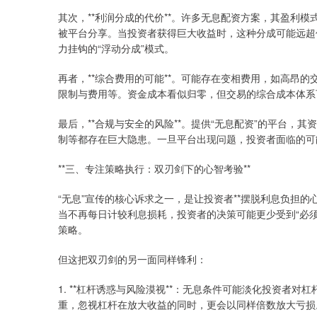
其次，**利润分成的代价**。许多无息配资方案，其盈利
被平台分享。当投资者获得巨大收益时，这种分成可能远超
力挂钩的“浮动分成”模式。
再者，**综合费用的可能**。可能存在变相费用，如高昂
限制与费用等。资金成本看似归零，但交易的综合成本体系
最后，**合规与安全的风险**。提供“无息配资”的平台
制等都存在巨大隐患。一旦平台出现问题，投资者面临的可能
**三、专注策略执行：双刃剑下的心智考验**
“无息”宣传的核心诉求之一，是让投资者**摆脱利息负担
当不再每日计较利息损耗，投资者的决策可能更少受到“必
策略。
但这把双刃剑的另一面同样锋利：
1. **杠杆诱惑与风险漠视**：无息条件可能淡化投资者
重，忽视杠杆在放大收益的同时，更会以同样倍数放大亏损