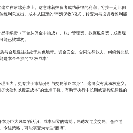
模式建立在后端分成上。这意味着投资者成功获得的利润，将按一定比例
传统利息支出。成本从固定的“旱涝保收”模式，转变为与投资者盈利能
的交易手续费（平台从佣金中抽成）、账户管理费、数据服务费，或提现
可能已被重构。
，其资质与合规性往往处于灰色地带。资金安全、合同法律效力、纠纷解决机
是本金全损的“终极成本”。
的心理压力，更专注于市场分析与交易策略本身**。这确实有其积极意义。
须尽快盈利以覆盖成本”的焦虑干扰，有助于执行中长期或更具纪律性的
对杠杆本身巨大风险的认识。成本归零的错觉，易诱发过度交易、仓位过
。专注策略，可能演变为专注“赌博”。