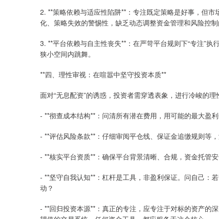
2. **策略依赖与适应性陷阱**：专注既定策略是好事，
化、策略失效的警惕性，缺乏动态调整资金管理和风险控制
3. **平台依赖与自主性丧失**：在严苛平台规则下“专
狭小空间内跳舞。
**四、理性审视：在喧嚣中坚守投资本质**
面对“无息配资”的诱惑，投资者需穿透表象，进行冷峻的理
- **彻查成本结构**：问清所有潜在费用，用可能的最大
- **评估风险条款**：仔细审阅平仓线、保证金追缴规则
- **核实平台资质**：确保平台背景清晰、合规，资金托管
- **坚守自我认知**：杠杆是工具，非盈利保证。问自
动？
- **回归投资本源**：真正的专注，应专注于对标的资