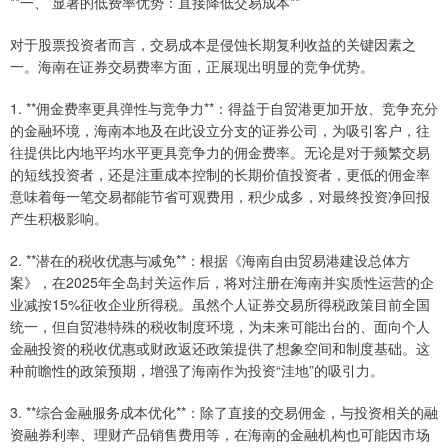
**一、 显著的低费率优势：直接降低交易成本**
对于股票投资者而言，交易成本是侵蚀长期复利收益的关键因素之
一。海南在证券交易费率方面，正展现出明显的竞争优势。
1. **佣金费率更具弹性与竞争力**：得益于自贸港更加开放、竞争充分
的金融环境，海南本地及在此设立分支的证券公司，为吸引客户，往
往提供比内地平均水平更具竞争力的佣金费率。无论是对于频繁交易
的短线投资者，还是注重成本控制的长期价值投资者，更低的佣金率
意味着每一笔交易都能节省可观费用，积少成多，对最终投资净回报
产生积极影响。
2. **潜在的税收优惠与减免**：根据《海南自由贸易港建设总体方
案》，在2025年全岛封关运作后，将对注册在海南并实质性运营的企
业减按15%征收企业所得税。虽然个人证券交易所得税政策目前全国
统一，但自贸港特殊的税收制度环境，为未来可能出台的、面向个人
金融投资的税收优惠或财政返还政策提供了想象空间和制度基础。这
种前瞻性的政策预期，增强了海南作为投资“洼地”的吸引力。
3. **综合金融服务成本优化**：除了直接的交易佣金，与投资相关的融
资融券利率、理财产品销售费用等，在海南的金融机构也可能因市场